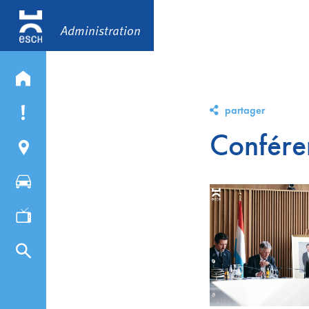
Administration
partager
Conféren