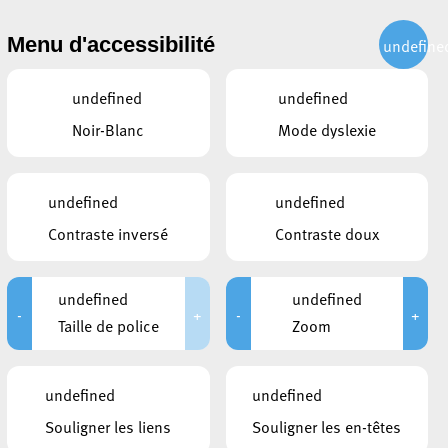
CITOYEN
ACTUALITÉS
PUBLICATIONS
CONTACT
Menu d'accessibilité
undefine
undefined
undefined
Noir-Blanc
Mode dyslexie
e sécurité
undefined
undefined
Contraste inversé
Contraste doux
undefined
undefined
-
+
-
+
Taille de police
Zoom
undefined
undefined
Souligner les liens
Souligner les en-têtes