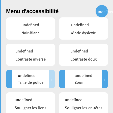
Administration
Menu d'accessibilité
undefine
undefined
undefined
partager
Noir-Blanc
Mode dyslexie
Inauguration Photovoltaïque
Nonnewisen
undefined
undefined
Contraste inversé
Contraste doux
undefined
undefined
-
+
-
+
Taille de police
Zoom
undefined
undefined
Souligner les liens
Souligner les en-têtes