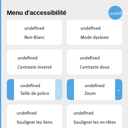
Administration
Menu d'accessibilité
undefine
undefined
undefined
partager
Noir-Blanc
Mode dyslexie
Fête interculturelle culinaire
undefined
undefined
Contraste inversé
Contraste doux
undefined
undefined
-
+
-
+
Taille de police
Zoom
undefined
undefined
Souligner les liens
Souligner les en-têtes