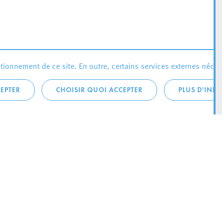
ionnement de ce site. En outre, certains services externes néces
EPTER
CHOISIR QUOI ACCEPTER
PLUS D'INF
téléphonique:
City Life
4 1
Actualités
ONTACTEZ LA
Agenda
ILLE D’ESCH
Since Esch2022