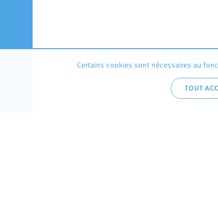
Certains cookies sont nécessaires au fonct
TOUT ACC
Accueil 
+352 275
C
V