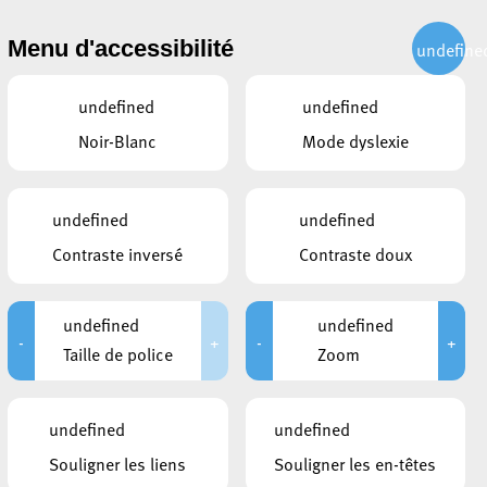
CITOYEN
ACTUALITÉS
PUBLICATIONS
CONTACT
Menu d'accessibilité
undefine
undefined
undefined
Noir-Blanc
Mode dyslexie
angues
undefined
undefined
Contraste inversé
Contraste doux
undefined
undefined
-
+
-
+
Taille de police
Zoom
undefined
undefined
Souligner les liens
Souligner les en-têtes