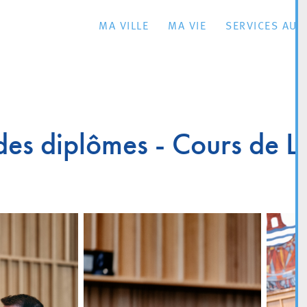
MA VILLE
MA VIE
SERVICES AU 
des diplômes - Cours de L