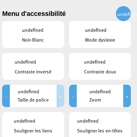
CITOYEN
ACTUALITÉS
PUBLICATIONS
CONTACT
Menu d'accessibilité
undefine
undefined
undefined
Noir-Blanc
Mode dyslexie
undefined
undefined
Contraste inversé
Contraste doux
undefined
undefined
-
+
-
+
Taille de police
Zoom
undefined
undefined
Souligner les liens
Souligner les en-têtes