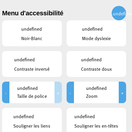
CITOYEN
ACTUALITÉS
PUBLICATIONS
CONTACT
Menu d'accessibilité
undefine
undefined
undefined
Noir-Blanc
Mode dyslexie
undefined
undefined
Contraste inversé
Contraste doux
undefined
undefined
-
+
-
+
Taille de police
Zoom
undefined
undefined
Souligner les liens
Souligner les en-têtes