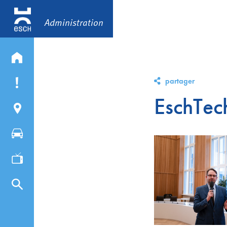
Administration
partager
EschTec