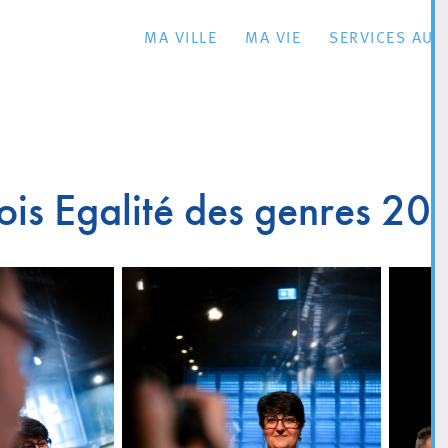
MA VILLE
MA VIE
SERVICES AU 
ois Egalité des genres 20