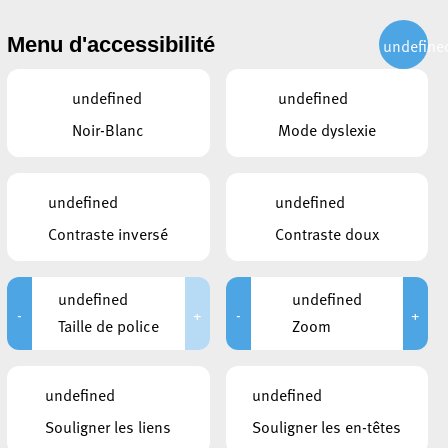
CITOYEN
ACTUALITÉS
PUBLICATIONS
CONTACT
Menu d'accessibilité
undefine
undefined
undefined
Noir-Blanc
Mode dyslexie
26
undefined
undefined
Contraste inversé
Contraste doux
undefined
undefined
-
+
-
+
Taille de police
Zoom
undefined
undefined
Souligner les liens
Souligner les en-têtes