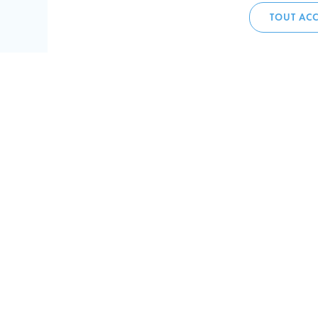
TOUT ACC
Accueil 
+352 275
C
V
Hôtel de 
L-4002 E
Perma
Plan de
Suivez-n