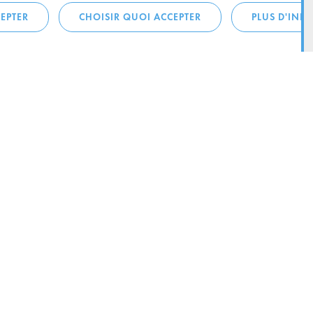
EPTER
CHOISIR QUOI ACCEPTER
PLUS D'INF
téléphonique:
City Life
4 1
Actualités
ONTACTEZ LA
Agenda
ILLE D’ESCH
Since Esch2022
Ville
B.P. 145
Stratégie culturelle
sch-sur-Alzette
Le magazine Kultesch
nences
Mobilité
 la ville
Système de guidage parking
ous: