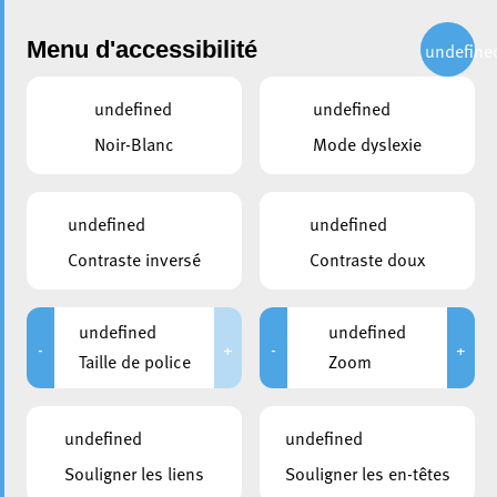
Administration
Menu d'accessibilité
undefine
undefined
undefined
partager
Noir-Blanc
Mode dyslexie
Joyeuse Entrée - Belval (©
Steve Ginepri)
undefined
undefined
Contraste inversé
Contraste doux
undefined
undefined
-
+
-
+
Taille de police
Zoom
undefined
undefined
Souligner les liens
Souligner les en-têtes