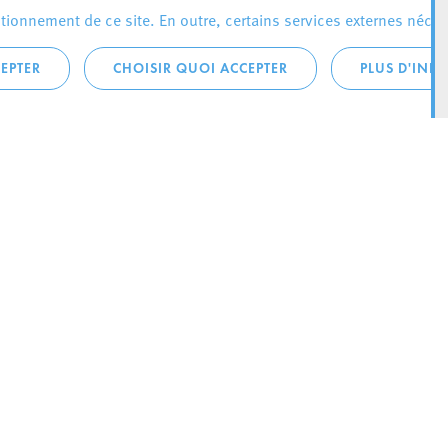
ionnement de ce site. En outre, certains services externes néces
EPTER
CHOISIR QUOI ACCEPTER
PLUS D'INF
téléphonique:
City Life
4 1
Actualités
ONTACTEZ LA
Agenda
ILLE D’ESCH
Since Esch2022
Ville
B.P. 145
Stratégie culturelle
sch-sur-Alzette
Le magazine Kultesch
nences
Mobilité
 la ville