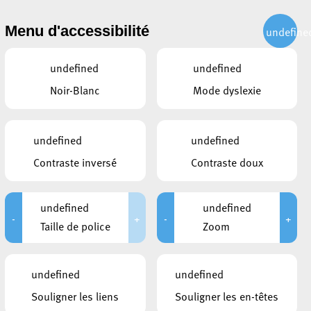
CITOYEN
ACTUALITÉS
PUBLICATIONS
CONTACT
Menu d'accessibilité
undefine
undefined
undefined
Noir-Blanc
Mode dyslexie
Samuel
undefined
undefined
Contraste inversé
Contraste doux
undefined
undefined
-
+
-
+
Taille de police
Zoom
undefined
undefined
Souligner les liens
Souligner les en-têtes