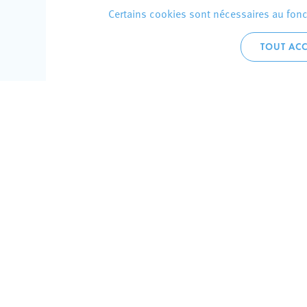
Certains cookies sont nécessaires au fonct
TOUT ACC
Accueil 
+352 275
C
V
Hôtel de 
L-4002 E
Perma
Plan de