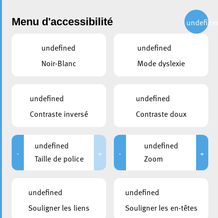
Administration
Menu d'accessibilité
undefine
undefined
undefined
partager
Noir-Blanc
Mode dyslexie
Madame Denise Biltgen-
Jacque a fait ses adieux
undefined
undefined
comme conseillère
Contraste inversé
Contraste doux
communale
undefined
undefined
9 décembre 2019
-
+
-
+
Taille de police
Zoom
undefined
undefined
Souligner les liens
Souligner les en-têtes