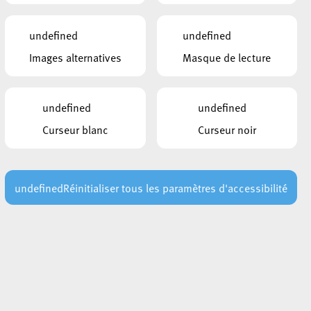
INFORMATIONS
undefined
undefined
Tel: (+352) 2754-2200
Images alternatives
Masque de lecture
Mail: studenthome[at]villeesch.lu
DOCUMENTS
undefined
undefined
Curseur blanc
Curseur noir
Règlement d’Ordre intérieur
LIENS
undefined
Réinitialiser tous les paramètres d'accessibilité
Demande en ligne