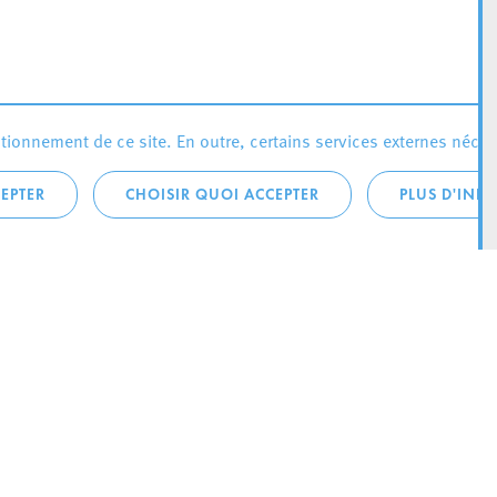
ionnement de ce site. En outre, certains services externes néces
EPTER
CHOISIR QUOI ACCEPTER
PLUS D'INF
téléphonique:
City Life
4 1
Actualités
ONTACTEZ LA
Agenda
ILLE D’ESCH
Since Esch2022