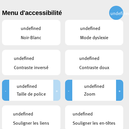
CITOYEN
ACTUALITÉS
PUBLICATIONS
CONTACT
Menu d'accessibilité
undefine
undefined
undefined
Noir-Blanc
Mode dyslexie
undefined
undefined
Contraste inversé
Contraste doux
undefined
undefined
-
+
-
+
CONTACTS
Taille de police
Zoom
Logements étudiants
21, rue Louis Pasteur
L-4276
Esch-sur-Alzette
undefined
undefined
+352 2754 2200
Souligner les liens
Souligner les en-têtes