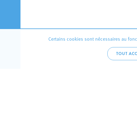
Certains cookies sont nécessaires au fonct
TOUT ACC
Accueil 
+352 275
C
V