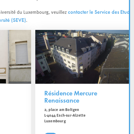
niversité du Luxembourg, veuillez
contacter le Service des Etude
.
ersité (SEVE)
Résidence Mercure
Renaissance
2, place am Boltgen
L-4044 Esch-sur-Alzette
Luxembourg