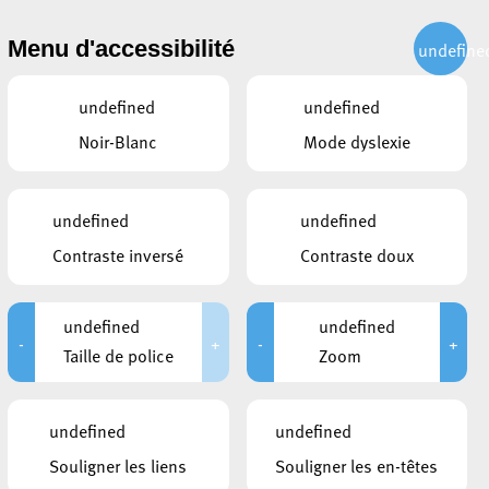
CITOYEN
ACTUALITÉS
PUBLICATIONS
CONTACT
Menu d'accessibilité
undefine
undefined
undefined
Noir-Blanc
Mode dyslexie
undefined
undefined
Contraste inversé
Contraste doux
undefined
undefined
-
+
-
+
CONTACTS
Taille de police
Zoom
Régie - Hygiène
15A, rue Barbourg
L-4022
Esch-sur-Alzette
undefined
undefined
+352 2754 3490
Souligner les liens
Souligner les en-têtes
le
Info et commande poubelles: