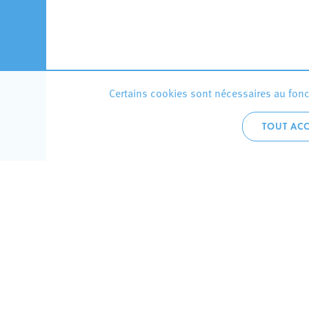
Certains cookies sont nécessaires au fonct
TOUT ACC
Accueil 
+352 275
C
V