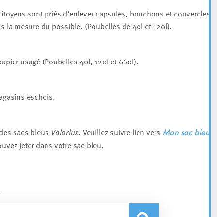
 citoyens sont priés d’enlever capsules, bouchons et couvercles e
ns la mesure du possible. (Poubelles de 40l et 120l).
apier usagé (Poubelles 40l, 120l et 660l).
agasins eschois.
e des sacs bleus
Valorlux
. Veuillez suivre lien vers
Mon sac bleu
ouvez jeter dans votre sac bleu.
e