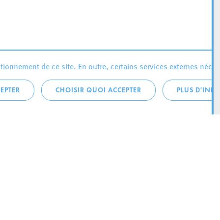
ionnement de ce site. En outre, certains services externes néces
EPTER
CHOISIR QUOI ACCEPTER
PLUS D'INF
téléphonique:
City Life
4 1
Actualités
ONTACTEZ LA
Agenda
ILLE D’ESCH