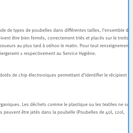
ude de types de poubelles dans différentes tailles, l’ensemble des
ent être bien fermés, correctement triés et placés sur le trottoir
éboueurs au plus tard à 06h00 le matin. Pour tout renseignement
iergeramt » respectivement au Service Hygiène.
dotés de chip électroniques permettant d’identifier le récipient au
 organiques. Les déchets comme le plastique ou les textiles ne son
 peuvent être jetés dans la poubelle (Poubelles de 40l, 120l,