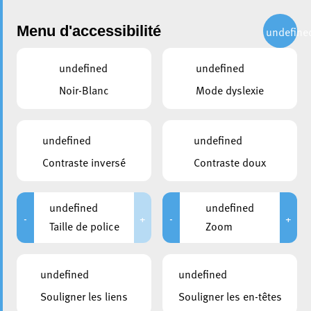
Administration
Menu d'accessibilité
undefine
undefined
undefined
partager
Noir-Blanc
Mode dyslexie
Espace presse
undefined
undefined
Choisir une année
Contraste inversé
Contraste doux
undefined
undefined
-
+
-
+
CONTACTS
Taille de police
Zoom
Relations Publiques
Place de l'Hôtel de Ville
L-4002
Esch-sur-Alzette
undefined
undefined
+352 2754 4103
Souligner les liens
Souligner les en-têtes
Prendre contact