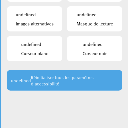
Les points de secours en forêt : un repère essentiel en
cas d’urgence
undefined
undefined
Images alternatives
Masque de lecture
29 juillet 2026
Vague de chaleur : conseils de prévention pour les
prochains jours
undefined
undefined
24 juillet 2026
Curseur blanc
Curseur noir
Rout Lëns : la première pierre du futur complexe
scolaire a été posée
22 juillet 2026
Réinitialiser tous les paramètres
undefined
d'accessibilité
Feux de végétation et de forêt : appel à la vigilance
VOIR TOUTES LES ACTUALITÉS