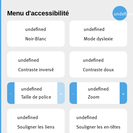
Administration
Menu d'accessibilité
undefine
undefined
undefined
Bienvenue
Noir-Blanc
Mode dyslexie
sur le site web administratif de la Ville d’Esch
undefined
undefined
Recherche
Contraste inversé
Contraste doux
undefined
undefined
Actualités
-
+
-
+
Taille de police
Zoom
30 juillet 2026
AVIS AU PUBLIC : Risque élevé d’incendie –
undefined
undefined
Interdiction temporaire d’allumer des feux
Souligner les liens
Souligner les en-têtes
29 juillet 2026