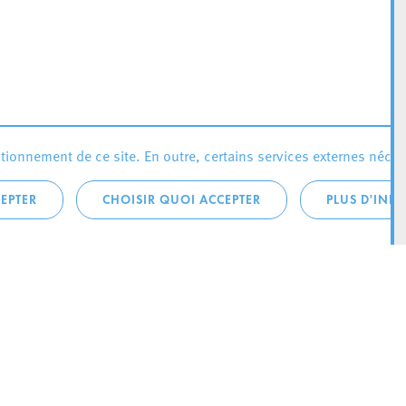
ionnement de ce site. En outre, certains services externes néces
EPTER
CHOISIR QUOI ACCEPTER
PLUS D'INF
téléphonique:
City Life
4 1
Actualités
ONTACTEZ LA