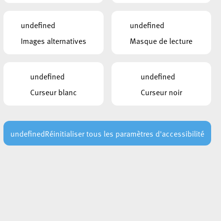
undefined
undefined
DOCUMENTS
Images alternatives
Masque de lecture
Fit 60+ 2025_2026
LIENS
undefined
undefined
Curseur blanc
Curseur noir
Inscription en ligne
undefined
Réinitialiser tous les paramètres d'accessibilité