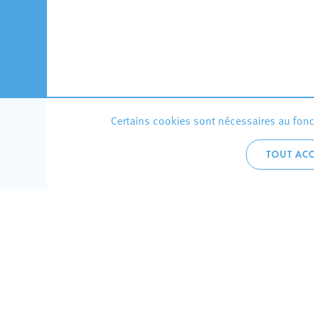
Certains cookies sont nécessaires au fonct
TOUT ACC
Accueil 
+352 275
C