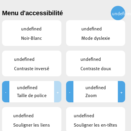
CITOYEN
ACTUALITÉS
PUBLICATIONS
CONTACT
Menu d'accessibilité
undefine
undefined
undefined
Noir-Blanc
Mode dyslexie
undefined
undefined
Contraste inversé
Contraste doux
undefined
undefined
-
+
-
+
CONTACTS
Taille de police
Zoom
Service des Sports
34, Boulevard Hubert Clément
L-4064
Esch-sur-Alzette
undefined
undefined
+352 26 54 34 34
Souligner les liens
Souligner les en-têtes
Prendre contact