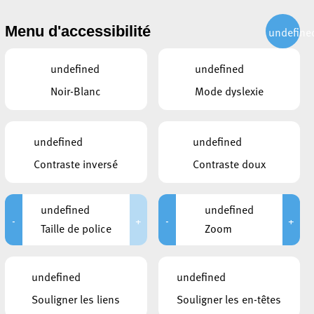
CITOYEN
ACTUALITÉS
PUBLICATIONS
CONTACT
Menu d'accessibilité
undefine
undefined
undefined
Noir-Blanc
Mode dyslexie
undefined
undefined
Contraste inversé
Contraste doux
undefined
undefined
-
+
-
+
Taille de police
Zoom
DOCUMENTS
undefined
undefined
Détecteur de fumée FR
Souligner les liens
Souligner les en-têtes