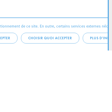
ionnement de ce site. En outre, certains services externes néces
EPTER
CHOISIR QUOI ACCEPTER
PLUS D'INF
téléphonique:
City Life
4 1
Actualités
ONTACTEZ LA
Agenda
ILLE D’ESCH
Since Esch2022
Ville
B.P. 145