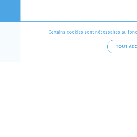
Certains cookies sont nécessaires au fonct
TOUT ACC
Accueil 
+352 275
C
V
Hôtel de 