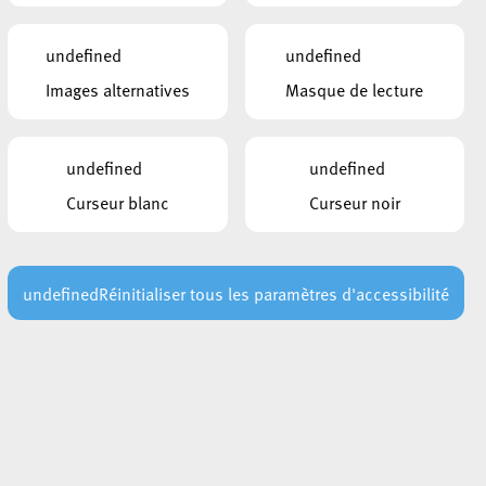
Dampmelder LU
undefined
undefined
LIENS
Images alternatives
Masque de lecture
Loi relative à l’installation obligatoir
e de détecteurs autonomes de fumée
pour les immeubles comprenant au
undefined
undefined
moins un logement.
Curseur blanc
Curseur noir
CE QUI POURRAIT VOUS
INTÉRESSER
undefined
Réinitialiser tous les paramètres d'accessibilité
30 juillet 2026
AVIS AU PUBLIC : Risque élevé
es
d’incendie – Interdiction temporaire
d’allumer des feux
Lire plus
29 juillet 2026
Les points de secours en forêt : un