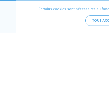
Certains cookies sont nécessaires au fonct
TOUT ACC
Accueil 
+352 275
C
V
Hôtel de 
L-4002 E
Perma