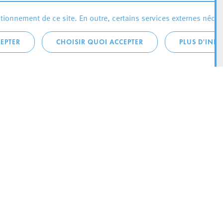
ionnement de ce site. En outre, certains services externes néces
EPTER
CHOISIR QUOI ACCEPTER
PLUS D'INF
téléphonique:
City Life
4 1
Actualités
ONTACTEZ LA
Agenda
ILLE D’ESCH
Since Esch2022
Ville
B.P. 145
Stratégie culturelle
sch-sur-Alzette
Le magazine Kultesch
nences
Mobilité