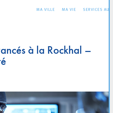
MA VILLE
MA VIE
SERVICES AU 
vancés à la Rockhal –
té