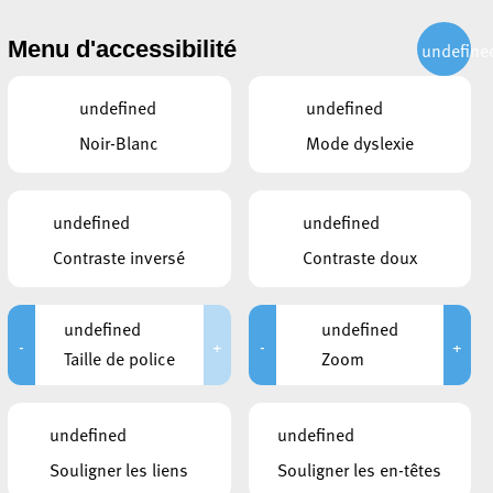
CITOYEN
ACTUALITÉS
PUBLICATIONS
CONTACT
Menu d'accessibilité
undefine
undefined
undefined
Noir-Blanc
Mode dyslexie
undefined
undefined
Contraste inversé
Contraste doux
undefined
undefined
-
+
-
+
Taille de police
Zoom
DOCUMENTS
undefined
undefined
Communiqué de presse Centre de
Souligner les liens
Souligner les en-têtes
soins avancés