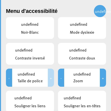
Administration
Menu d'accessibilité
undefine
undefined
undefined
partager
Noir-Blanc
Mode dyslexie
Commandez vos sachets PMC
directement chez Valorlux
undefined
undefined
Contraste inversé
Contraste doux
2 avril 2020
undefined
undefined
-
+
-
+
Taille de police
Zoom
undefined
undefined
Souligner les liens
Souligner les en-têtes