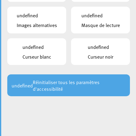
undefined
undefined
Images alternatives
Masque de lecture
undefined
undefined
Curseur blanc
Curseur noir
Les inscriptions au
PEDIBUS
pour l’année scolaire
2020/2021 sont ouvertes. Ce service vous est proposé
pour les écoles Bruch, Dell’héicht, Lallange et
Nonnewisen. Pour inscrire votre enfant, veuillez remplir le
Réinitialiser tous les paramètres
undefined
d'accessibilité
formulaire en ligne dans la barre latérale ou sur le site
internet
, sur lequel vous trouverez e.a.
Escher Schoulen
aussi des informations sur les avantages du
PEDIBUS
.
Retour