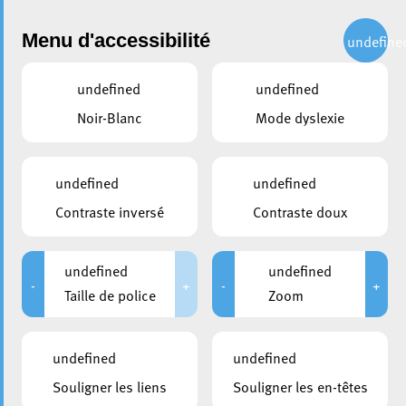
Administration
Menu d'accessibilité
undefine
undefined
undefined
partager
Noir-Blanc
Mode dyslexie
PEDIBUS – Les inscriptions
pour l’année scolaire
undefined
undefined
2020/2021 sont ouvertes
Contraste inversé
Contraste doux
19 juin 2020
undefined
undefined
-
+
-
+
Taille de police
Zoom
undefined
undefined
Souligner les liens
Souligner les en-têtes