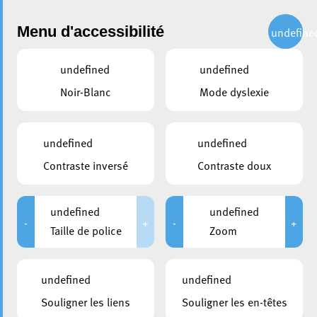
Administration
Menu d'accessibilité
undefine
undefined
undefined
partager
Noir-Blanc
Mode dyslexie
Participez à l’étude
scientifique COVID-KIDS
undefined
undefined
Contraste inversé
Contraste doux
25 juin 2020
undefined
undefined
-
+
-
+
Taille de police
Zoom
undefined
undefined
Souligner les liens
Souligner les en-têtes