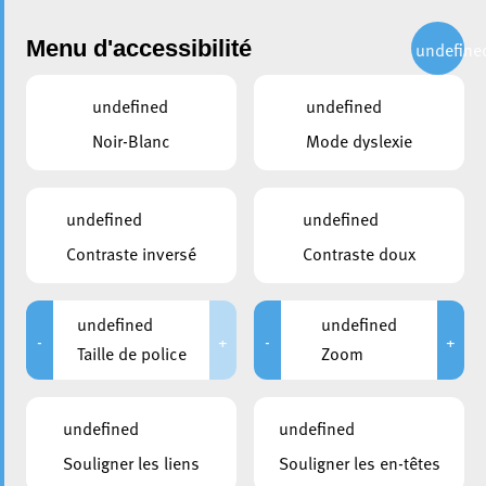
Administration
Menu d'accessibilité
undefine
undefined
undefined
partager
Noir-Blanc
Mode dyslexie
« Liichtmëssdag » à l’Hôtel de
Ville
undefined
undefined
Contraste inversé
Contraste doux
2 février 2021
undefined
undefined
-
+
-
+
Taille de police
Zoom
undefined
undefined
Souligner les liens
Souligner les en-têtes