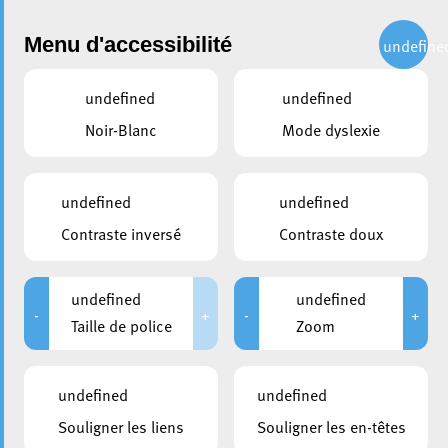
Administration
Menu d'accessibilité
undefine
undefined
undefined
partager
Noir-Blanc
Mode dyslexie
Fête du bouquet pour deux
projets de construction de
undefined
undefined
logements sur le site
Contraste inversé
Contraste doux
Nonnewisen
undefined
undefined
23 mars 2021
-
+
-
+
Taille de police
Zoom
undefined
undefined
Souligner les liens
Souligner les en-têtes