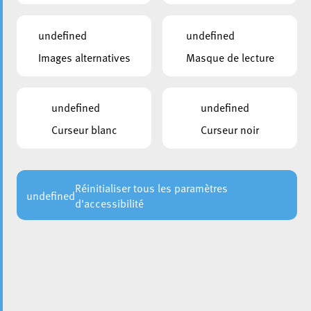
undefined
undefined
Images alternatives
Masque de lecture
undefined
undefined
Curseur blanc
Curseur noir
La fête du bouquet pour les projets de construction de
logements sur les lot 6N et 7N du site Nonnewisen,
cofinancés par le ministère du Logement, fut célébrée en
date du 22 mars 2021 dans le plus strict respect des
Réinitialiser tous les paramètres
undefined
mesures sanitaires en vigueur.
d'accessibilité