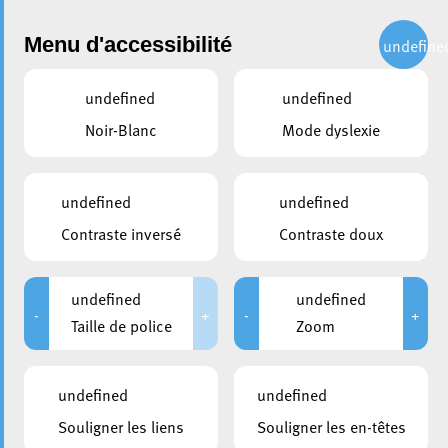
Administration
Menu d'accessibilité
undefine
undefined
undefined
partager
Noir-Blanc
Mode dyslexie
My Young Esch –
Présentation et lancement
undefined
undefined
d’une campagne d’enquête
Contraste inversé
Contraste doux
auprès des jeunes
undefined
undefined
14 avril 2021
-
+
-
+
Taille de police
Zoom
undefined
undefined
Souligner les liens
Souligner les en-têtes