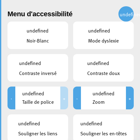
Administration
Menu d'accessibilité
undefine
undefined
undefined
partager
Noir-Blanc
Mode dyslexie
Liste des permis de construire
émis dans la période février
undefined
undefined
2021 – avril 2021
Contraste inversé
Contraste doux
11 mai 2021
undefined
undefined
-
+
-
+
Taille de police
Zoom
undefined
undefined
Souligner les liens
Souligner les en-têtes