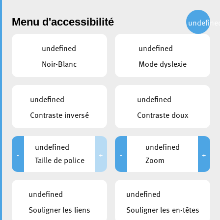
Administration
Menu d'accessibilité
undefine
undefined
undefined
partager
Noir-Blanc
Mode dyslexie
Jonctioun Brill-Stadhaus – Le
nouvel itinéraire à emprunter
undefined
undefined
Contraste inversé
Contraste doux
24 juin 2021
undefined
undefined
-
+
-
+
Taille de police
Zoom
undefined
undefined
Souligner les liens
Souligner les en-têtes