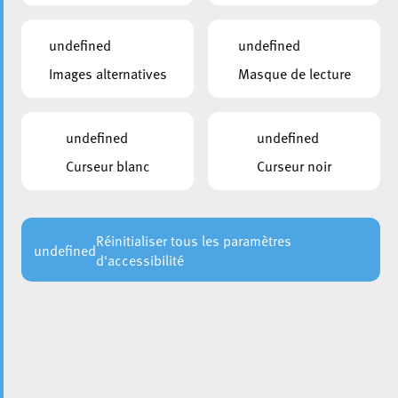
undefined
undefined
Images alternatives
Masque de lecture
undefined
undefined
Le Conseil Communal d’Esch-sur-Alzette en sa séance du
jeudi 17 juin a unanimement passé un vote déclarant la
Curseur blanc
Curseur noir
Ville d‘Esch :
LGBTIQ+ FREEDOM ZONE
.
Ceci en accord avec les instances européennes,
Rainbow
Cities Network
et
Rosa Lëtzebuerg asbl.
Réinitialiser tous les paramètres
undefined
d'accessibilité
Cette déclaration se veut une réponse aux politiques
homophobes en général, polonaises et hongroises en
particulier.
En accord avec
Rosa Lëtzebuerg asbl
., la Ville d’Esch-sur-
Alzette, donnera une visibilité importante à ce nouveau