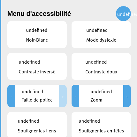
Administration
Menu d'accessibilité
undefine
undefined
undefined
partager
Noir-Blanc
Mode dyslexie
Nous sommes une LGBTIQ+
FREEDOM ZONE
undefined
undefined
Contraste inversé
Contraste doux
25 juin 2021
undefined
undefined
-
+
-
+
Taille de police
Zoom
undefined
undefined
Souligner les liens
Souligner les en-têtes