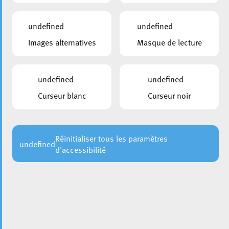
undefined
undefined
Images alternatives
Masque de lecture
undefined
undefined
Curseur blanc
Curseur noir
Le magasin
KAF LOKAL
au numéro 59 de la rue de l’Alzette
a été inauguré en date du 1er juillet en présence de
Monsieur Dan Kersch, Ministre du Travail, de l’Emploi et
de l’Économie sociale et solidaire.
Réinitialiser tous les paramètres
undefined
d'accessibilité
Veuillez consulter le document dans la barre latérale pour
de plus amples informations sur ce qui vous attend au
KAF LOKAL
géré par le
.
CIGL Esch