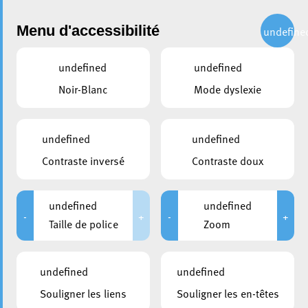
Administration
Menu d'accessibilité
undefine
undefined
undefined
partager
Noir-Blanc
Mode dyslexie
KAF LOKAL – Inauguration
du magasin dans la rue de
undefined
undefined
l’Alzette
Contraste inversé
Contraste doux
2 juillet 2021
undefined
undefined
-
+
-
+
Taille de police
Zoom
undefined
undefined
Souligner les liens
Souligner les en-têtes