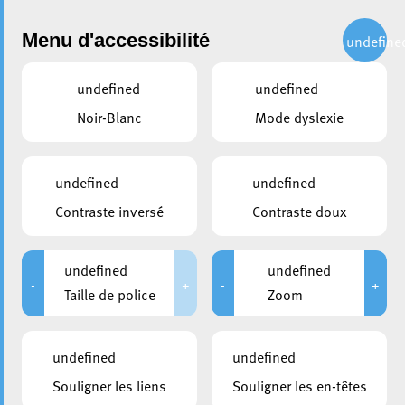
Administration
Menu d'accessibilité
undefine
undefined
undefined
partager
Noir-Blanc
Mode dyslexie
Parking du COHS hors-
service à partir du 6
undefined
undefined
septembre – Navette les
Contraste inversé
Contraste doux
weekends
undefined
undefined
1 septembre 2021
-
+
-
+
Taille de police
Zoom
undefined
undefined
Souligner les liens
Souligner les en-têtes