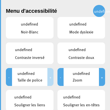
Administration
Menu d'accessibilité
undefine
undefined
undefined
partager
Noir-Blanc
Mode dyslexie
Bd John F. Kennedy –
Perturbations du trafic en
undefined
undefined
raison d’une intervention
Contraste inversé
Contraste doux
d’urgence
undefined
undefined
16 septembre 2021
-
+
-
+
Taille de police
Zoom
undefined
undefined
Souligner les liens
Souligner les en-têtes