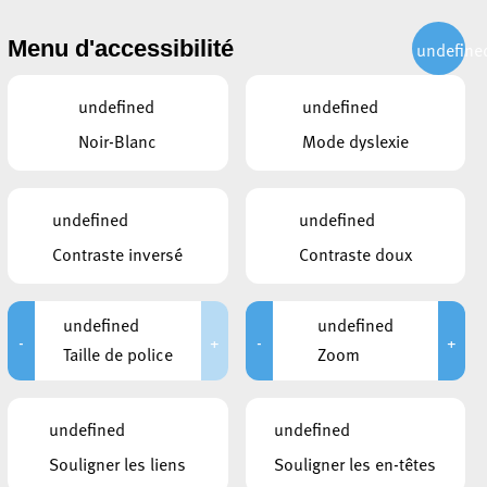
CITOYEN
ACTUALITÉS
PUBLICATIONS
CONTACT
Menu d'accessibilité
undefine
undefined
undefined
Noir-Blanc
Mode dyslexie
undefined
undefined
Contraste inversé
Contraste doux
undefined
undefined
-
+
-
+
Taille de police
Zoom
DOCUMENTS
undefined
undefined
Conférence de presse
Souligner les liens
Souligner les en-têtes