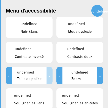
Administration
Menu d'accessibilité
undefine
undefined
undefined
partager
Noir-Blanc
Mode dyslexie
« Fais-toi vacciner ! » – Sans
rendez-vous à l’Hôtel de Ville
undefined
undefined
Contraste inversé
Contraste doux
12 novembre 2021
undefined
undefined
-
+
-
+
Taille de police
Zoom
undefined
undefined
Souligner les liens
Souligner les en-têtes