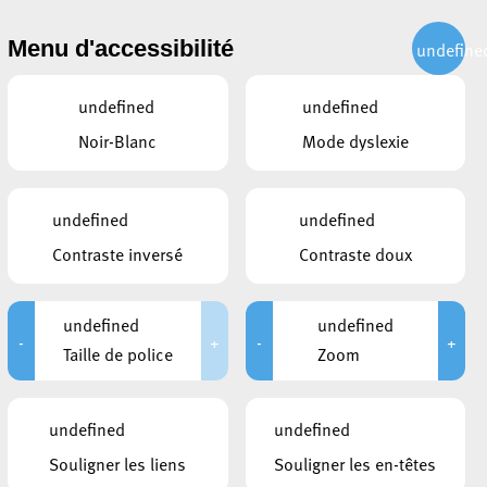
CITOYEN
ACTUALITÉS
PUBLICATIONS
CONTACT
Menu d'accessibilité
undefine
undefined
undefined
Noir-Blanc
Mode dyslexie
undefined
undefined
Contraste inversé
Contraste doux
undefined
undefined
-
+
-
+
Taille de police
Zoom
LIENS
undefined
undefined
Participation en ligne
Souligner les liens
Souligner les en-têtes