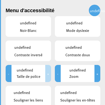
Administration
Menu d'accessibilité
undefine
undefined
undefined
partager
Noir-Blanc
Mode dyslexie
REMIX Opening au centre-
ville le 26/02 – Veuillez
undefined
undefined
prendre vos dispositions en
Contraste inversé
Contraste doux
terme de circulation
undefined
undefined
21 février 2022
-
+
-
+
Taille de police
Zoom
undefined
undefined
Souligner les liens
Souligner les en-têtes