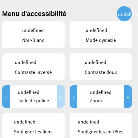
CITOYEN
ACTUALITÉS
PUBLICATIONS
CONTACT
Menu d'accessibilité
undefine
undefined
undefined
Noir-Blanc
Mode dyslexie
undefined
undefined
Contraste inversé
Contraste doux
undefined
undefined
-
+
-
+
Taille de police
Zoom
CE QUI POURRAIT VOUS
undefined
undefined
INTÉRESSER
Souligner les liens
Souligner les en-têtes