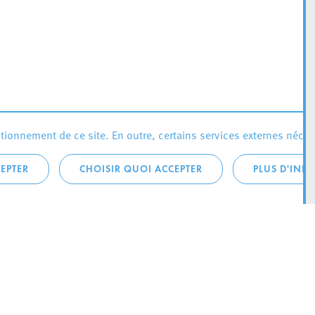
ionnement de ce site. En outre, certains services externes néces
EPTER
CHOISIR QUOI ACCEPTER
PLUS D'INF
téléphonique:
City Life
4 1
Actualités