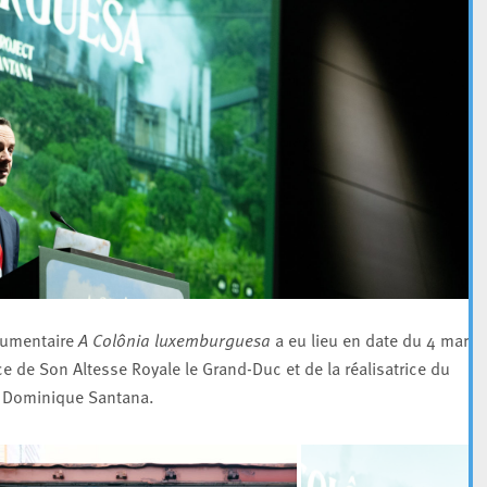
cumentaire
A Colônia luxemburguesa
a eu lieu en date du 4 mars 
 de Son Altesse Royale le Grand-Duc et de la réalisatrice du
e Dominique Santana.