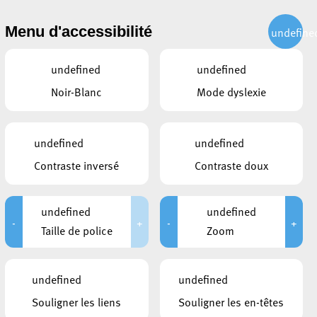
CITOYEN
ACTUALITÉS
PUBLICATIONS
CONTACT
Menu d'accessibilité
undefine
undefined
undefined
Noir-Blanc
Mode dyslexie
undefined
undefined
Contraste inversé
Contraste doux
undefined
undefined
-
+
-
+
Taille de police
Zoom
LIENS
undefined
undefined
A Colônia Luxemburguesa
Souligner les liens
Souligner les en-têtes