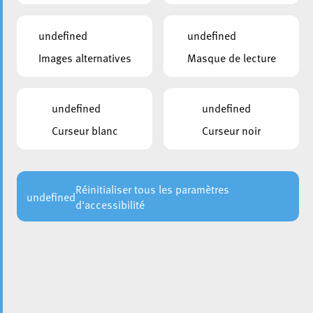
undefined
undefined
Images alternatives
Masque de lecture
undefined
undefined
Curseur blanc
Curseur noir
Lors d’une conférence de presse le 30 mars l’association
Rosa Lëtzebuerg
a e.a. annoncé le line up des concerts du
Streetfest
de la
Luxembourg Pride
qui a lieu les 9 et 10
juillet prochains. Pour cette édition les petits plats ont été
Réinitialiser tous les paramètres
undefined
d'accessibilité
mis dans les grands et en tête d’affiche on retrouve Boy
George & Culture club. Cette année, la Luxembourg Pride
Week est partenaire officiel d’Esch 2022 dans le cadre de
la Capitale européenne de la culture.
Le reste du line up n’est pas moins prestigieux avec
EDSUN, Chaild, George Philippart, DJ PIPPA, Daniel