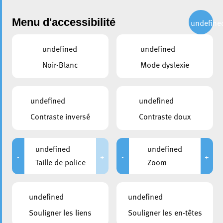
Administration
Menu d'accessibilité
undefine
undefined
undefined
partager
Noir-Blanc
Mode dyslexie
La Luxembourg Pride 2022
avec Boy George & Culture
undefined
undefined
Club
Contraste inversé
Contraste doux
1 avril 2022
undefined
undefined
-
+
-
+
Taille de police
Zoom
undefined
undefined
Souligner les liens
Souligner les en-têtes