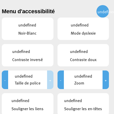
CITOYEN
ACTUALITÉS
PUBLICATIONS
CONTACT
Menu d'accessibilité
undefine
undefined
undefined
Noir-Blanc
Mode dyslexie
undefined
undefined
Contraste inversé
Contraste doux
undefined
undefined
-
+
-
+
Taille de police
Zoom
DOCUMENTS
undefined
undefined
Mosaique_printemps_2022
Souligner les liens
Souligner les en-têtes