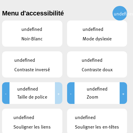
CITOYEN
ACTUALITÉS
PUBLICATIONS
CONTACT
Menu d'accessibilité
undefine
undefined
undefined
Noir-Blanc
Mode dyslexie
undefined
undefined
Contraste inversé
Contraste doux
undefined
undefined
-
+
-
+
Taille de police
Zoom
CE QUI POURRAIT VOUS
undefined
undefined
INTÉRESSER
Souligner les liens
Souligner les en-têtes