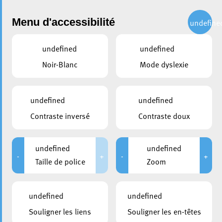
Administration
Menu d'accessibilité
undefine
undefined
undefined
partager
Noir-Blanc
Mode dyslexie
Baptême de la rose Alisontia-
Ville d’Esch-sur-Alzette
undefined
undefined
Contraste inversé
Contraste doux
7 juin 2022
undefined
undefined
-
+
-
+
Taille de police
Zoom
undefined
undefined
Souligner les liens
Souligner les en-têtes