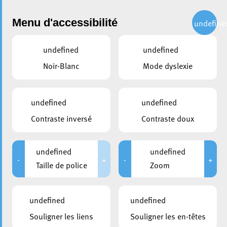
Administration
Menu d'accessibilité
undefine
undefined
undefined
partager
Noir-Blanc
Mode dyslexie
13e Nuit du Sport: Maach
mat a probéier aus !
undefined
undefined
Contraste inversé
Contraste doux
13 juin 2022
undefined
undefined
-
+
-
+
Taille de police
Zoom
undefined
undefined
Souligner les liens
Souligner les en-têtes