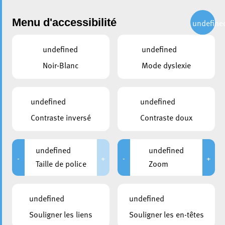
Administration
Menu d'accessibilité
undefine
undefined
undefined
partager
Noir-Blanc
Mode dyslexie
Re-tirage au sort suite à
l’étude sur les loisirs et la
undefined
undefined
culture des Eschois.es
Contraste inversé
Contraste doux
13 juin 2022
undefined
undefined
-
+
-
+
Taille de police
Zoom
undefined
undefined
Souligner les liens
Souligner les en-têtes