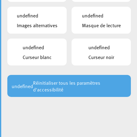
undefined
undefined
Images alternatives
Masque de lecture
undefined
undefined
Curseur blanc
Curseur noir
Jeppe Hein, artiste contemporain danois présente son
exposition
Distance
à la
du 16.06 au
Konschthal
11.10.2022.
Et quelle Exposition ! L’artiste renoue avec le passé
Réinitialiser tous les paramètres
undefined
d'accessibilité
industriel de la Ville d’Esch en réaménagent complètement
l’espace d’exposition de la Konschthal, et ce, sur
plusieurs étages. A peine entré dans l’ancien magasin de
meubles une gigantesque construction modulaire de rails
en acier qui se fond dans l’architecture de l’espace
d’exposition se dresse devant vous. 800 mètres de