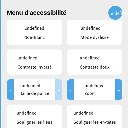
Administration
Menu d'accessibilité
undefine
undefined
undefined
partager
Noir-Blanc
Mode dyslexie
L’artiste Jeppe Hein
réaménage la Konschthal
undefined
undefined
avec son exposition Distance
Contraste inversé
Contraste doux
22 juin 2022
undefined
undefined
-
+
-
+
Taille de police
Zoom
undefined
undefined
Souligner les liens
Souligner les en-têtes