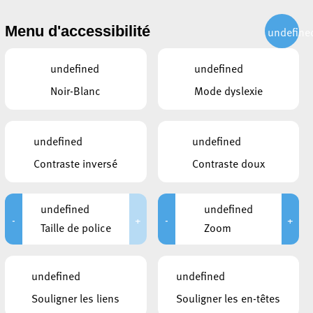
CITOYEN
ACTUALITÉS
PUBLICATIONS
CONTACT
Menu d'accessibilité
undefine
undefined
undefined
Noir-Blanc
Mode dyslexie
undefined
undefined
Contraste inversé
Contraste doux
undefined
undefined
-
+
-
+
Taille de police
Zoom
LIENS
undefined
undefined
Inscription "Déierepark als Fotomoti
Souligner les liens
Souligner les en-têtes
v"