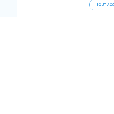
TOUT ACC
Accueil 
+352 275
C
V
Hôtel de 
L-4002 E
Perma
Plan de
Suivez-n