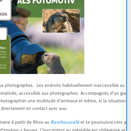
aux photographes. Les endroits habituellement inaccessible au
ne matinée, accessible aux photographes. Accompagnés d’un gard
photographier une multitude d’animaux et même, si la situation s’
r directement en contact
avec eux.
émarre à partir de 8h00 au
et se poursuivra vers 9h
Bamhauscafé
 d’environ 2 heures. L’inscription au préalable est obligatoire et