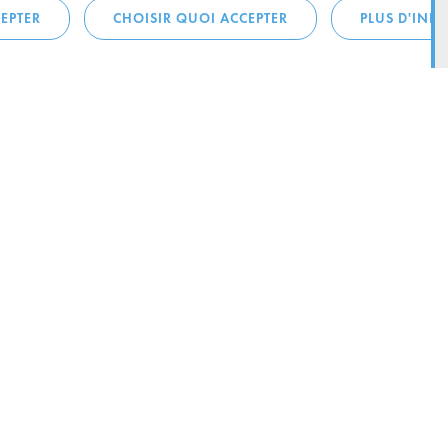
EPTER
CHOISIR QUOI ACCEPTER
PLUS D'INF
téléphonique:
City Life
4 1
Actualités
ONTACTEZ LA
Agenda
ILLE D’ESCH
Since Esch2022
Ville
B.P. 145
Stratégie culturelle
sch-sur-Alzette
Le magazine Kultesch
nences
Mobilité
 la ville
Système de guidage parking
ous:
Infrastructures sportives