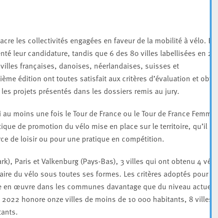
sacre les collectivités engagées en faveur de la mobilité à vélo. En
enté leur candidature, tandis que 6 des 80 villes labellisées en 20
villes françaises, danoises, néerlandaises, suisses et
me édition ont toutes satisfait aux critères d’évaluation et obte
les projets présentés dans les dossiers remis au jury.
lli au moins une fois le Tour de France ou le Tour de France Femme
tique de promotion du vélo mise en place sur le territoire, qu’il so
e de loisir ou pour une pratique en compétition.
, Paris et Valkenburg (Pays-Bas), 3 villes qui ont obtenu 4 vélo
ire du vélo sous toutes ses formes. Les critères adoptés pour
que en œuvre dans les communes davantage que du niveau actuel
 2022 honore onze villes de moins de 10 000 habitants, 8 villes
tants.