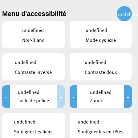
CITOYEN
ACTUALITÉS
PUBLICATIONS
CONTACT
Menu d'accessibilité
undefine
undefined
undefined
Noir-Blanc
Mode dyslexie
o
undefined
undefined
Contraste inversé
Contraste doux
undefined
undefined
-
+
-
+
Taille de police
Zoom
CE QUI POURRAIT VOUS
undefined
undefined
INTÉRESSER
Souligner les liens
Souligner les en-têtes