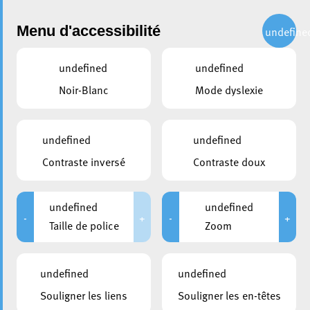
Administration
Menu d'accessibilité
undefine
undefined
undefined
partager
Noir-Blanc
Mode dyslexie
Divers chantiers reprendront
à partir du 22 août
undefined
undefined
Contraste inversé
Contraste doux
5 août 2022
undefined
undefined
-
+
-
+
Taille de police
Zoom
undefined
undefined
Souligner les liens
Souligner les en-têtes