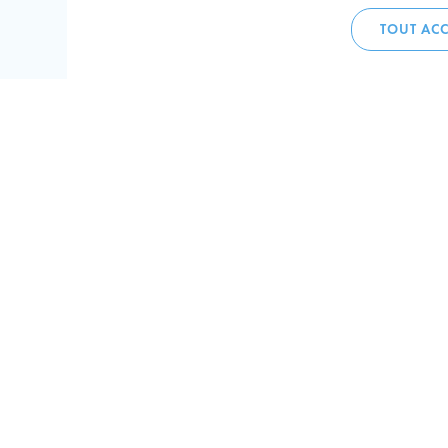
TOUT ACC
Accueil 
+352 275
C
V
Hôtel de 
L-4002 E
Perma
Plan de
Suivez-n