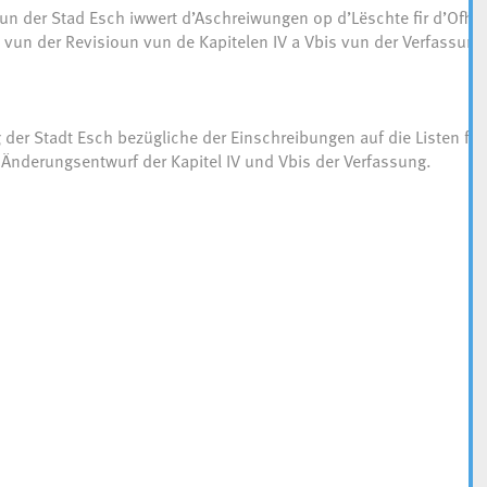
un der Stad Esch iwwert d’Aschreiwungen op d’Lëschte fir d’Ofha
un der Revisioun vun de Kapitelen IV a Vbis vun der Verfassung
ng der Stadt Esch bezügliche der Einschreibungen auf die Listen für
Änderungsentwurf der Kapitel IV und Vbis der Verfassung.