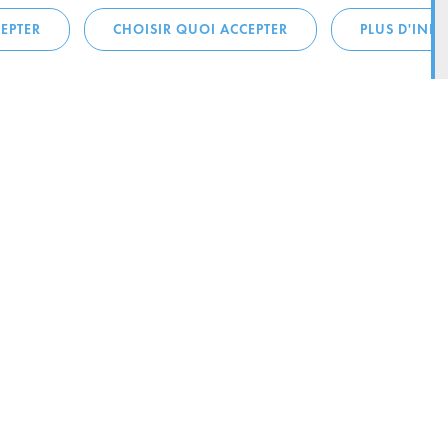
EPTER
CHOISIR QUOI ACCEPTER
PLUS D'INF
téléphonique:
City Life
4 1
Actualités
ONTACTEZ LA
Agenda
ILLE D’ESCH
Since Esch2022
Ville
B.P. 145
Stratégie culturelle
sch-sur-Alzette
Le magazine Kultesch
nences
Mobilité
 la ville
Système de guidage parking
ous: