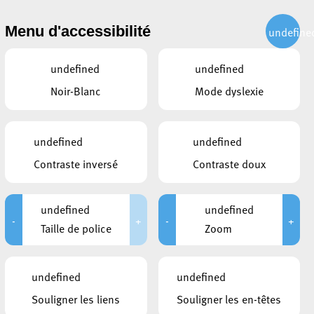
CITOYEN
ACTUALITÉS
PUBLICATIONS
CONTACT
Menu d'accessibilité
undefine
undefined
undefined
Noir-Blanc
Mode dyslexie
undefined
undefined
Contraste inversé
Contraste doux
undefined
undefined
-
+
-
+
Taille de police
Zoom
DOCUMENTS
undefined
undefined
20220805_Avis référendum_LU
Souligner les liens
Souligner les en-têtes