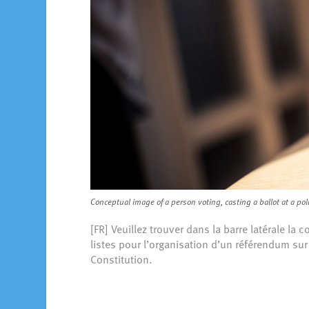
Conceptual image of a person voting, casting a ballot at a poll
[FR] Veuillez trouver dans la barre latérale la 
listes pour l’organisation d’un référendum sur 
Constitution.