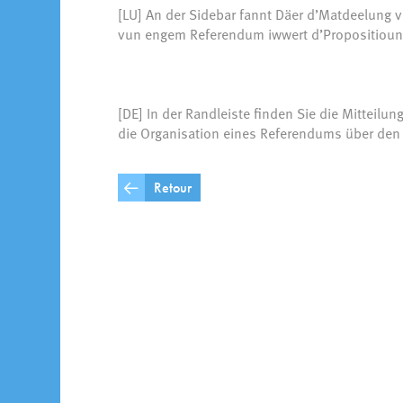
[LU] An der Sidebar fannt Däer d’Matdeelung v
vun engem Referendum iwwert d’Propositioun v
[DE] In der Randleiste finden Sie die Mitteilu
die Organisation eines Referendums über den 
Retour