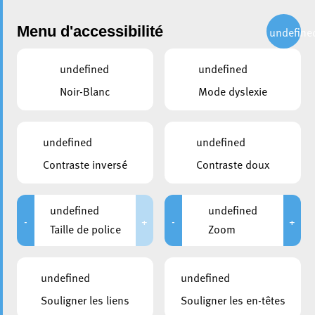
Administration
Menu d'accessibilité
undefine
undefined
undefined
partager
Noir-Blanc
Mode dyslexie
La locomitive à vapeur
Hanomag Série 59 retrouve
undefined
undefined
son « chez soi »
Contraste inversé
Contraste doux
22 septembre 2022
undefined
undefined
-
+
-
+
Taille de police
Zoom
undefined
undefined
Souligner les liens
Souligner les en-têtes