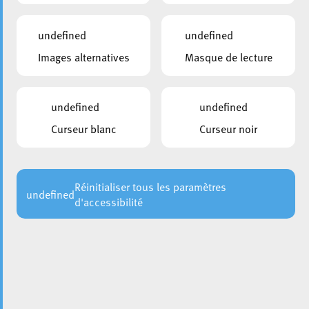
undefined
undefined
Images alternatives
Masque de lecture
undefined
undefined
©The Restoration and Archiving Trust – Mike Squire 1972
Curseur blanc
Curseur noir
Ayant à cœur de conserver le patrimoine industriel de la
Ville d’Esch-sur-Alzette, le Collège des bourgmestre et
échevins avait pris, en 2019, la décision de restaurer son
Réinitialiser tous les paramètres
undefined
d'accessibilité
matériel ferroviaire récupéré de l’entreprise
ARBED/ArcelorMittal. Le passé industriel de la ville est
omniprésent et témoigne d’une époque de prospérité du
pays entier. Voilà pourquoi depuis quelques semaines que
la locomotive à vapeur Hanomag Série 59 (AEB21) a été
déplacée à son endroit d’origine avant sa restauration.