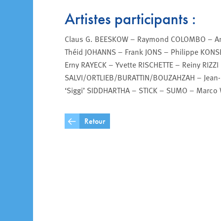
Artistes participants :
Claus G. BEESKOW – Raymond COLOMBO – And
Théid JOHANNS – Frank JONS – Philippe KON
Erny RAYECK – Yvette RISCHETTE – Reiny RIZZ
SALVI/ORTLIEB/BURATTIN/BOUZAHZAH – Jean-C
‘Siggi’ SIDDHARTHA – STICK – SUMO – Marco
Retour