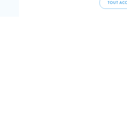
TOUT ACC
Accueil 
+352 275
C
V
Hôtel de 
L-4002 E
Perma
Plan de
Suivez-n