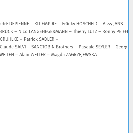
ré DEPIENNE – KIT EMPIRE – Fränky HOSCHEID – Assy JANS –
SBRÜCK – Nico LANGEHEGERMANN – Thierry LUTZ – Ronny PEIFFER
I GRÜHLKE – Patrick SADLER –
laude SALVI – SANCTOBIN Brothers – Pascale SEYLER – Georg
 WEITEN – Alain WELTER – Magda ZAGRZEJEWSKA