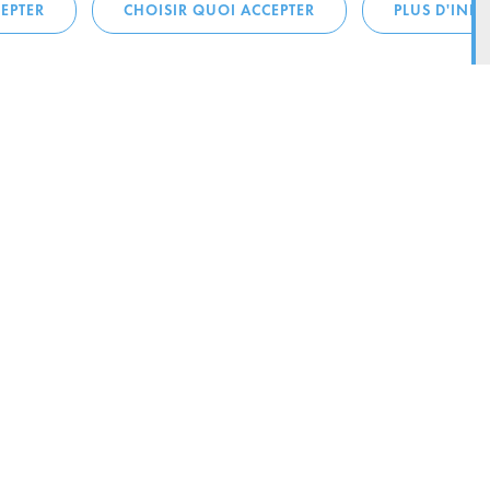
EPTER
CHOISIR QUOI ACCEPTER
PLUS D'INF
téléphonique:
City Life
4 1
Actualités
ONTACTEZ LA
Agenda
ILLE D’ESCH
Since Esch2022
Ville
B.P. 145
Stratégie culturelle
sch-sur-Alzette
Le magazine Kultesch
nences
Mobilité
 la ville
Système de guidage parking
ous:
Infrastructures sportives