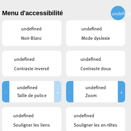
CITOYEN
ACTUALITÉS
PUBLICATIONS
CONTACT
Menu d'accessibilité
undefine
undefined
undefined
Noir-Blanc
Mode dyslexie
undefined
undefined
Contraste inversé
Contraste doux
undefined
undefined
-
+
-
+
Taille de police
Zoom
LIENS
undefined
undefined
Exposition Mär si Stol
Souligner les liens
Souligner les en-têtes