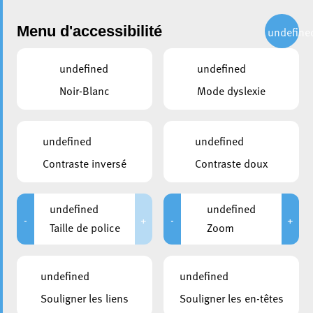
Administration
Menu d'accessibilité
undefine
undefined
undefined
partager
Noir-Blanc
Mode dyslexie
Table Ronde sur le
développement urbanistique
undefined
undefined
de la Ville d’Esch et de ses
Contraste inversé
Contraste doux
environs
undefined
undefined
4 octobre 2022
-
+
-
+
Taille de police
Zoom
undefined
undefined
Souligner les liens
Souligner les en-têtes