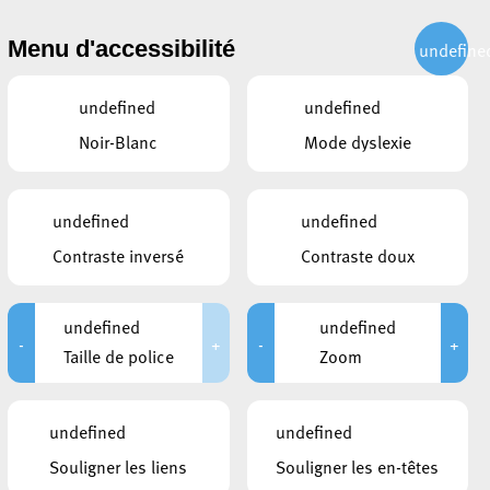
CITOYEN
ACTUALITÉS
PUBLICATIONS
CONTACT
Menu d'accessibilité
undefine
undefined
undefined
Noir-Blanc
Mode dyslexie
undefined
undefined
Contraste inversé
Contraste doux
undefined
undefined
-
+
-
+
Taille de police
Zoom
LIENS
undefined
undefined
Rout Lëns
Souligner les liens
Souligner les en-têtes
Pacte Logement 2.0